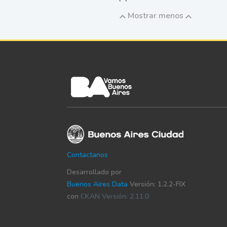
Mostrar menos
Contactanos
Desarrollado por
Buenos Aires Data
Versión: 1.2.2-FIX
con
CKAN Versión: 2.11.0