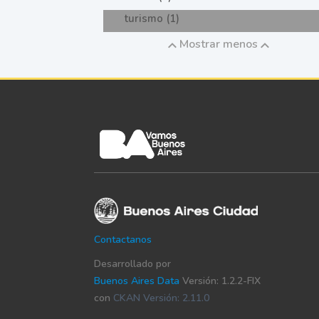
turismo (1)
Mostrar menos
Contactanos
Desarrollado por
Buenos Aires Data
Versión: 1.2.2-FIX
con
CKAN Versión: 2.11.0