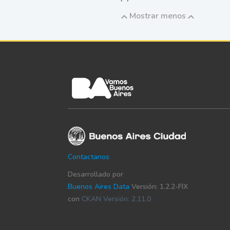
Mostrar menos
Contactanos
Desarrollado por
Buenos Aires Data
Versión: 1.2.2-FIX
con
CKAN Versión: 2.11.0