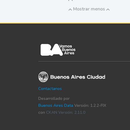
Mostrar menos
Contactanos
Desarrollado por
Buenos Aires Data
Versión: 1.2.2-FIX
con
CKAN Versión: 2.11.0