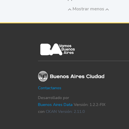
Mostrar menos
Contactanos
Desarrollado por
Buenos Aires Data
Versión: 1.2.2-FIX
con
CKAN Versión: 2.11.0