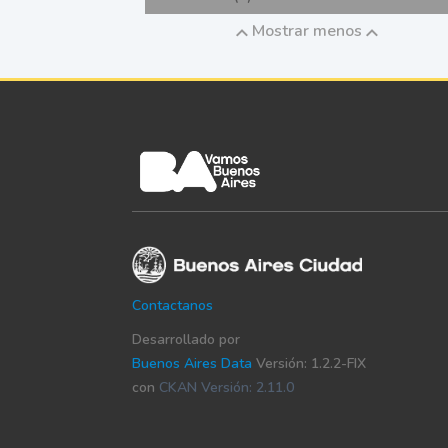
Mostrar menos
Contactanos
Desarrollado por
Buenos Aires Data
Versión: 1.2.2-FIX
con
CKAN Versión: 2.11.0