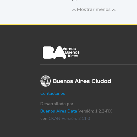
Mostrar menos
Contactanos
Desarrollado por
Buenos Aires Data
Versión: 1.2.2-FIX
con
CKAN Versión: 2.11.0