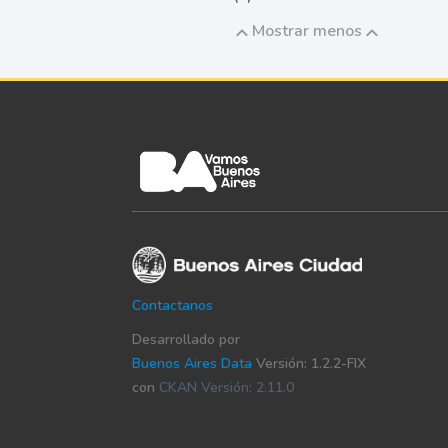
Mostrar menos
Contactanos
Desarrollado por
Buenos Aires Data
Versión: 1.2.2-FIX
con
CKAN Versión: 2.11.0