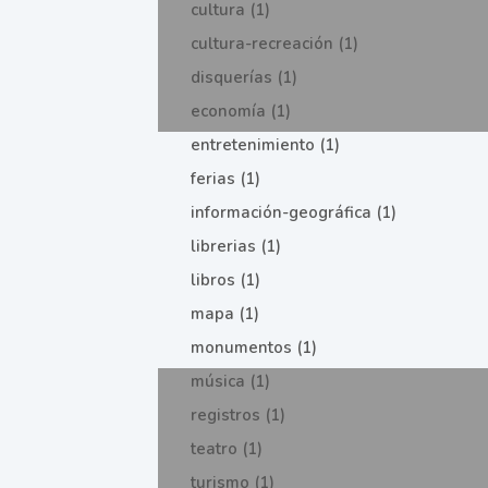
cultura (1)
cultura-recreación (1)
disquerías (1)
economía (1)
entretenimiento (1)
ferias (1)
información-geográfica (1)
librerias (1)
libros (1)
mapa (1)
monumentos (1)
música (1)
registros (1)
teatro (1)
turismo (1)