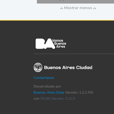
Mostrar menos
Contactanos
Desarrollado por
Buenos Aires Data
Versión: 1.2.2-FIX
con
CKAN Versión: 2.11.0