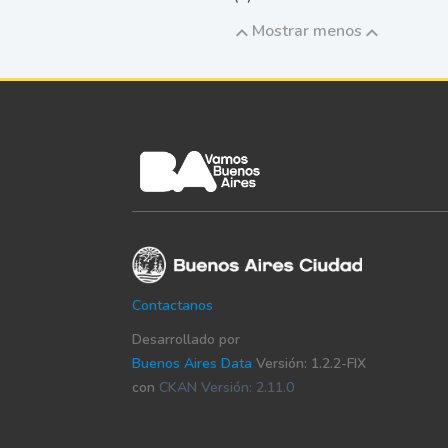
Mostrar menos
Contactanos
Desarrollado por
Buenos Aires Data
Versión: 1.2.2-FIX
con
CKAN Versión: 2.11.0