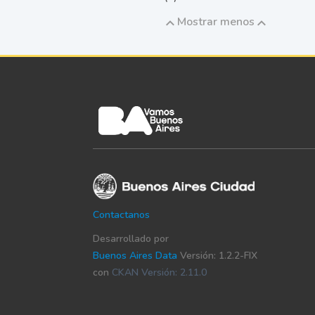
Mostrar menos
Contactanos
Desarrollado por
Buenos Aires Data
Versión: 1.2.2-FIX
con
CKAN Versión: 2.11.0