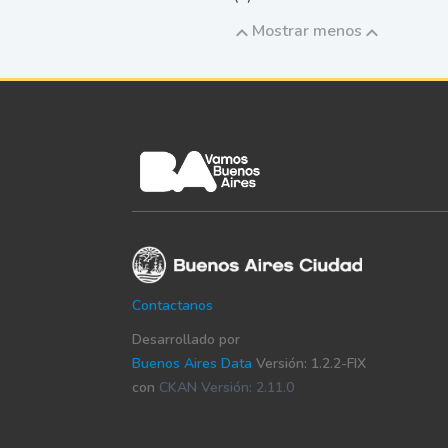
Mostrar menos
Contactanos
Desarrollado por
Buenos Aires Data
Versión: 1.2.2-FIX
con
CKAN Versión: 2.11.0