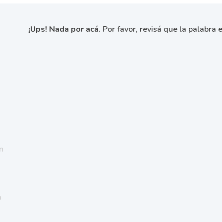
¡Ups! Nada por acá.
Por favor, revisá que la palabra e
n
a