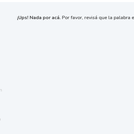
¡Ups! Nada por acá.
Por favor, revisá que la palabra e
n
a