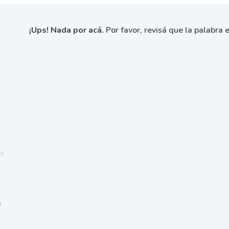
¡Ups! Nada por acá.
Por favor, revisá que la palabra e
n
a