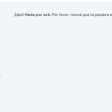
¡Ups! Nada por acá.
Por favor, revisá que la palabra e
n
a