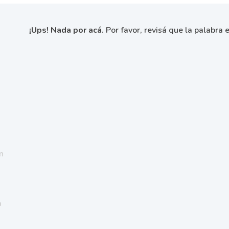
¡Ups! Nada por acá.
Por favor, revisá que la palabra e
n
a