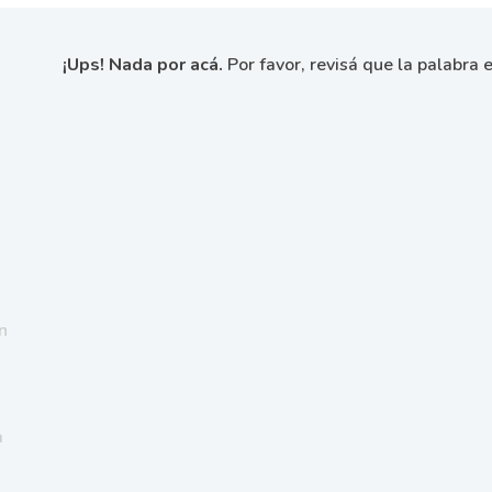
¡Ups! Nada por acá.
Por favor, revisá que la palabra e
n
a