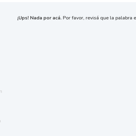
¡Ups! Nada por acá.
Por favor, revisá que la palabra e
n
a