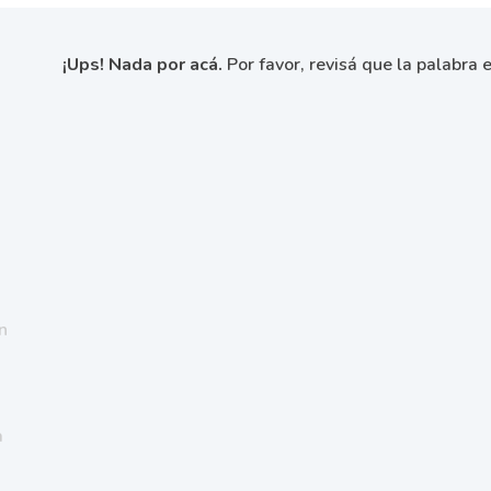
¡Ups! Nada por acá.
Por favor, revisá que la palabra e
n
a