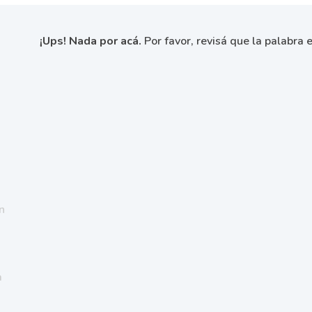
¡Ups! Nada por acá.
Por favor, revisá que la palabra e
n
a