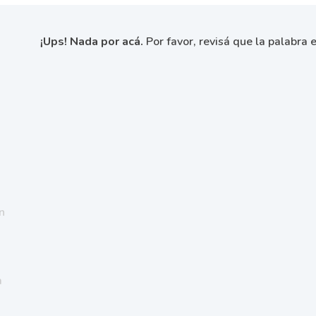
¡Ups! Nada por acá.
Por favor, revisá que la palabra e
n
a