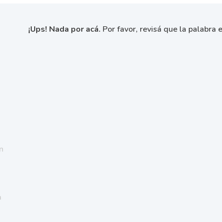
¡Ups! Nada por acá.
Por favor, revisá que la palabra e
n
a