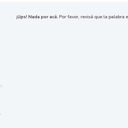
¡Ups! Nada por acá.
Por favor, revisá que la palabra e
n
a