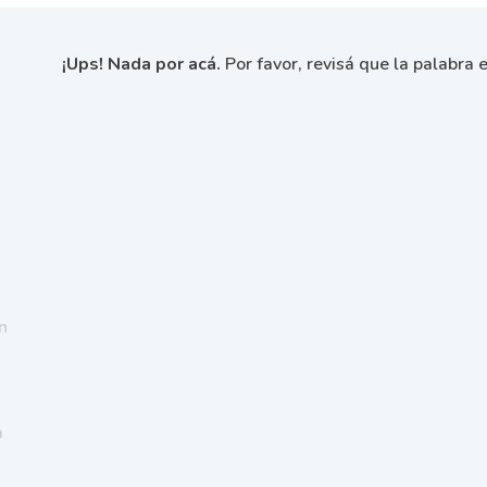
¡Ups! Nada por acá.
Por favor, revisá que la palabra e
n
a