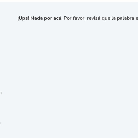
¡Ups! Nada por acá.
Por favor, revisá que la palabra e
n
a