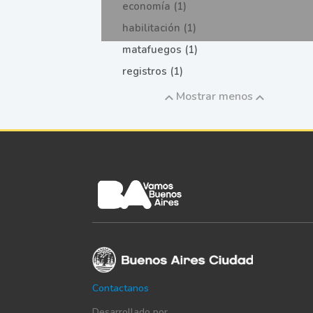
economía (1)
habilitación (1)
matafuegos (1)
registros (1)
Mostrar menos
Contactanos
Desarrollado por