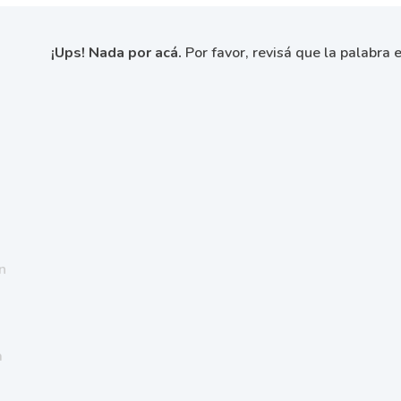
¡Ups! Nada por acá.
Por favor, revisá que la palabra e
n
a