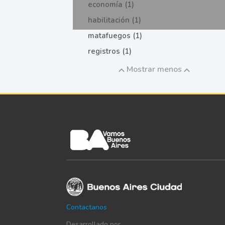
economía (1)
habilitación (1)
matafuegos (1)
registros (1)
Mostrar menos
Contactanos
Desarrollado por