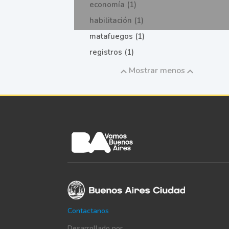
economía (1)
habilitación (1)
matafuegos (1)
registros (1)
Mostrar menos
Contactanos
Desarrollado por