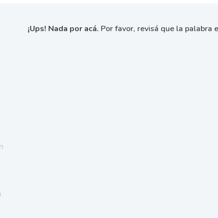
¡Ups! Nada por acá.
Por favor, revisá que la palabra e
n
a