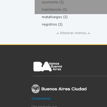
economía (1)
habilitación (1)
matafuegos (1)
registros (1)
Mostrar menos
Contactanos
Desarrollado por