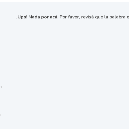
¡Ups! Nada por acá.
Por favor, revisá que la palabra e
n
a