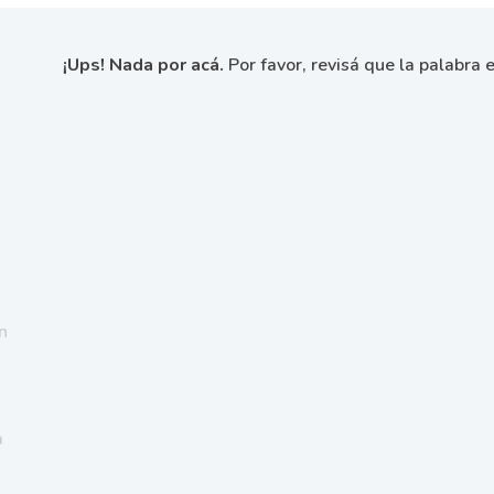
¡Ups! Nada por acá.
Por favor, revisá que la palabra e
n
a