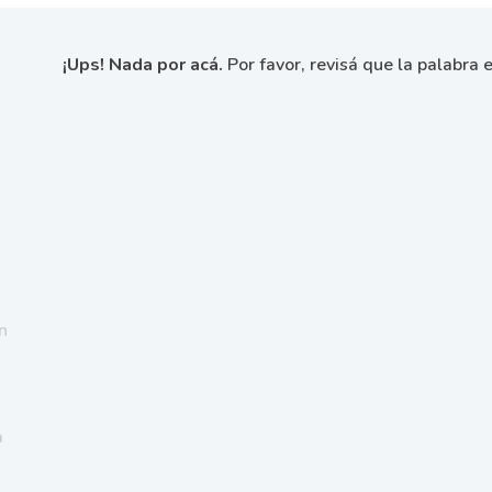
¡Ups! Nada por acá.
Por favor, revisá que la palabra e
n
a