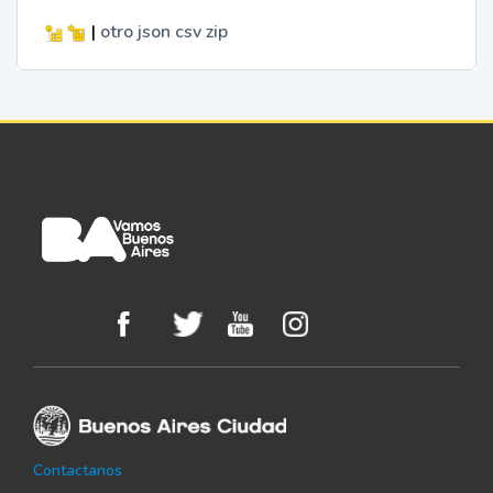
|
otro
json
csv
zip
Contactanos