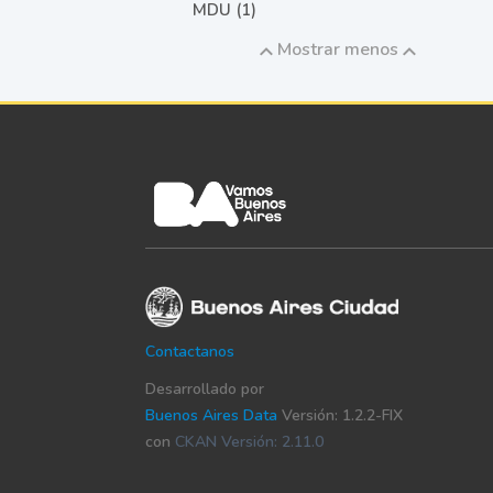
MDU (1)
Mostrar menos
Contactanos
Desarrollado por
Buenos Aires Data
Versión: 1.2.2-FIX
con
CKAN Versión: 2.11.0