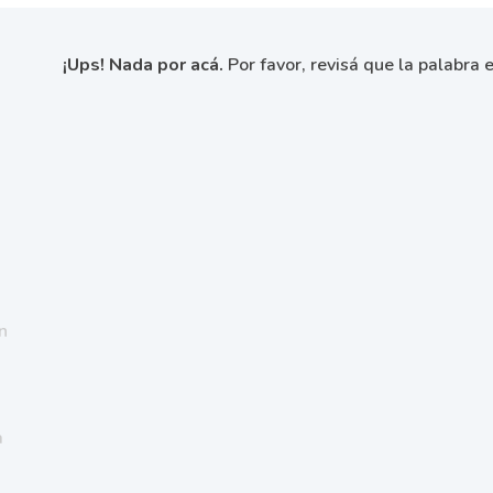
¡Ups! Nada por acá.
Por favor, revisá que la palabra e
n
a