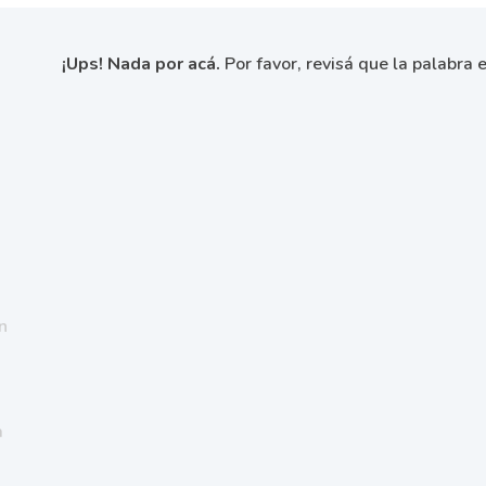
¡Ups! Nada por acá.
Por favor, revisá que la palabra e
n
a