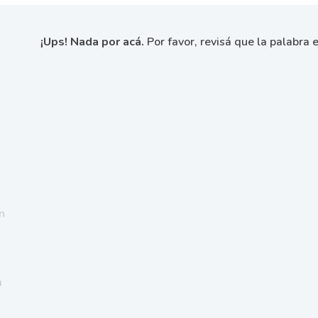
¡Ups! Nada por acá.
Por favor, revisá que la palabra e
n
a