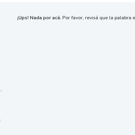
¡Ups! Nada por acá.
Por favor, revisá que la palabra e
n
a