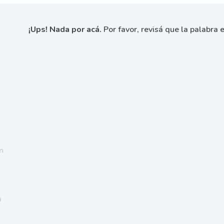
¡Ups! Nada por acá.
Por favor, revisá que la palabra e
n
a