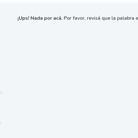
¡Ups! Nada por acá.
Por favor, revisá que la palabra e
n
a