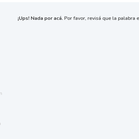
¡Ups! Nada por acá.
Por favor, revisá que la palabra e
n
a