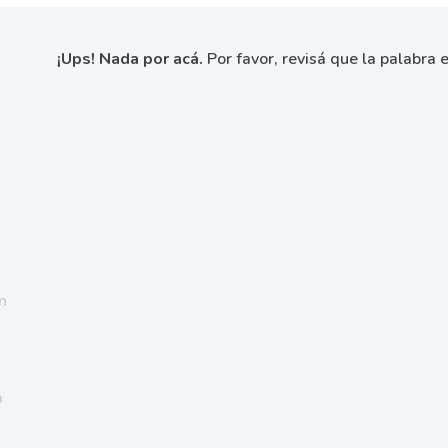
¡Ups! Nada por acá.
Por favor, revisá que la palabra e
n
a