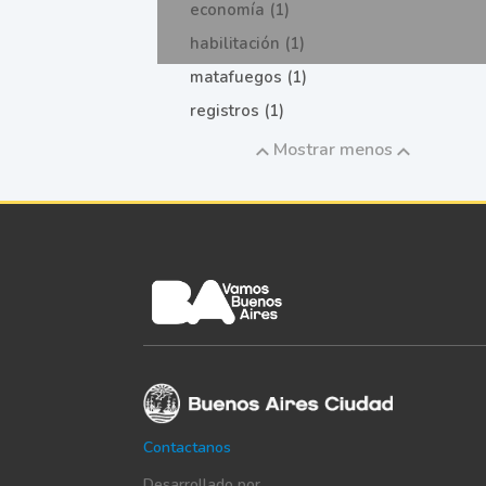
economía (1)
habilitación (1)
matafuegos (1)
registros (1)
Mostrar menos
Contactanos
Desarrollado por