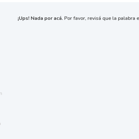
¡Ups! Nada por acá.
Por favor, revisá que la palabra e
n
a