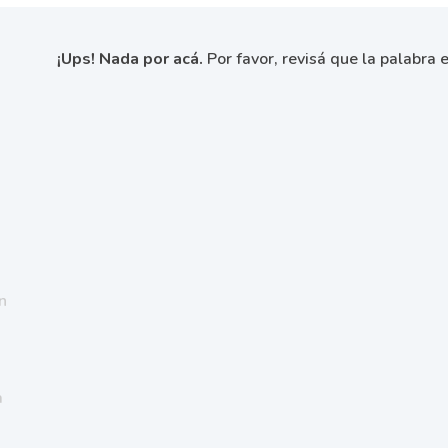
¡Ups! Nada por acá.
Por favor, revisá que la palabra e
n
a