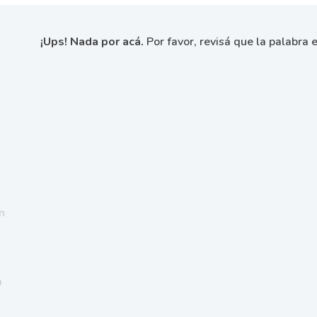
¡Ups! Nada por acá.
Por favor, revisá que la palabra e
n
a