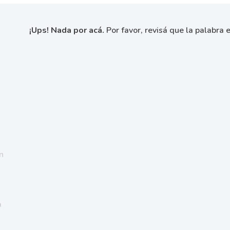
¡Ups! Nada por acá.
Por favor, revisá que la palabra e
n
a